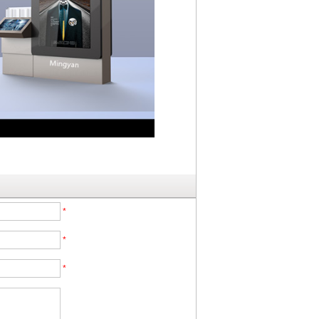
*
*
*