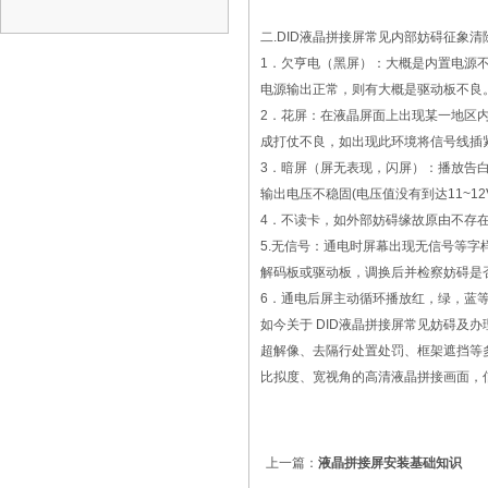
二.DID液晶拼接屏常见内部妨碍征象清
1．欠亨电（黑屏）：大概是内置电源
电源输出正常，则有大概是驱动板不良
2．花屏：在液晶屏面上出现某一地区
成打仗不良，如出现此环境将信号线插
3．暗屏（屏无表现，闪屏）：播放告
输出电压不稳固(电压值没有到达11~
4．不读卡，如外部妨碍缘故原由不存
5.无信号：通电时屏幕出现无信号等
解码板或驱动板，调换后并检察妨碍是
6．通电后屏主动循环播放红，绿，蓝
如今关于 DID液晶拼接屏常见妨碍及
超解像、去隔行处置处罚、框架遮挡等
比拟度、宽视角的高清液晶拼接画面，
上一篇：
液晶拼接屏安装基础知识