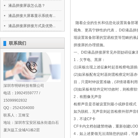
液晶拼接屏该怎么选？
液晶拼接大屏幕显示系统有...
随着企业的生长和信息化设置装备部署
液晶拼接屏拼接方式及优势...
视角、更高宁静性的代表， DID液
现设置装备部署的贸易租赁等范畴的液晶
联系我们
拼接屏的办理措施。
一、DID液晶拼接屏常见外部妨碍征象
1．欠亨电、黑屏：
(1)呆板出现上述征象时起首检察电源
(2)如呆板配有定时器则需检察定时
目，只需时钟设置准确，(详情请看利用
深圳市明研科技有限公司
(3)如呆板有软件定时功效时，则检察
电话：19924559777 /
2．有图像无声音
15099902832
检察声音是否被设置到最小或静音模式，
QQ：2524204000
如为脱机，无声音则起首检察外部声音
联系人：王绛宝
3．不读CF卡
地址：深圳市宝安区福永街道白石
CF卡内文档创建禁绝确，重新创建LO
厦兴益工业城A1栋2层
4．如上述要领无法清除您的妨碍，可