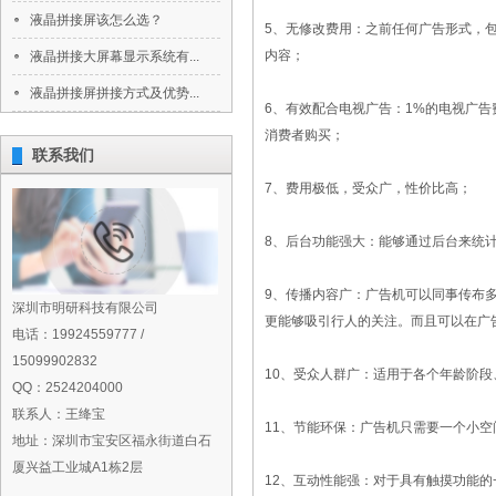
液晶拼接屏该怎么选？
5、无修改费用：之前任何广告形式，
内容；
液晶拼接大屏幕显示系统有...
液晶拼接屏拼接方式及优势...
6、有效配合电视广告：1%的电视广告
消费者购买；
联系我们
7、费用极低，受众广，性价比高；
8、后台功能强大：能够通过后台来统
9、传播内容广：广告机可以同事传布
深圳市明研科技有限公司
更能够吸引行人的关注。而且可以在广告
电话：19924559777 /
15099902832
10、受众人群广：适用于各个年龄阶
QQ：2524204000
联系人：王绛宝
11、节能环保：广告机只需要一个小
地址：深圳市宝安区福永街道白石
厦兴益工业城A1栋2层
12、互动性能强：对于具有触摸功能的